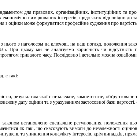
ндаментом для правових, організаційних, інституційних та пр
их економічно вимірюваних інтересів, щодо яких відповідно до з
ня з оцінки може формуватися професійне судження про вартість
з нього з наголосом на ключові, на наш погляд, положення зак
5. При цьому ми не аналізуємо корисність чи відсутність та
ротягом тривалого часу. Послідовно і детально можна ознайоми
 є такі:
ьністю, результатом якої є незалежне, компетентне, обґрунтован
значену дату оцінки та з урахуванням застосовної бази вартості. 
х законом встановлено спеціальне регулювання, положення цьо
ачитися як такі, що скасовують вимоги до незалежності оцінювач
ипущень та уникнення конфлікту інтересів, крім випадків, прямо