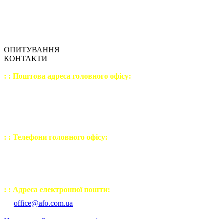
ОПИТУВАННЯ
КОНТАКТИ
: : Поштова адреса головного офісу:
04207
, Україна, м. Київ,
вул. Левка Лук'яненка,
будинок №21, корпус №3
офіс №9 (шостий поверх)
: : Телефони головного офісу:
(044) 502 - 23 - 54
(050) 443 - 32 - 27
(067) 238 - 30 - 77
: : Адреса електронної пошти:
office@afo.com.ua