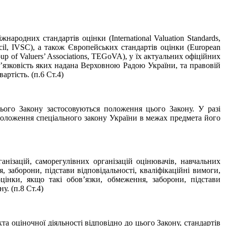
родних стандартів оцінки (International Valuation Standards,
cil, IVSC), а також Європейських стандартів оцінки (European
 of Valuers’ Associations, TEGoVA), у їх актуальних офіційних
в’язковість яких надана Верховною Радою України, та правовій
ртість. (п.6 Ст.4)
ого Закону застосовуються положення цього Закону. У разі
положення спеціального закону України в межах предмета його
нізацій, саморегулівних організацій оцінювачів, навчальних
 заборони, підстави відповідальності, кваліфікаційні вимоги,
оцінки, якщо такі обов’язки, обмеження, заборони, підстави
. (п.8 Ст.4)
та оціночної діяльності відповідно до цього Закону, стандартів