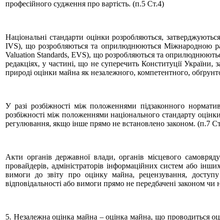
професійного судження про вартість. (п.5 Ст.4)
Національні стандарти оцінки розробляються, затверджуються,
IVS), що розробляються та оприлюднюються Міжнародною радою 
Valuation Standards, EVS), що розробляються та оприлюднюютьс
редакціях, у частині, що не суперечить Конституції України,
природі оцінки майна як незалежного, компетентного, обґрунто
У разі розбіжності між положеннями підзаконного нормати
розбіжності між положеннями національного стандарту оцінки
регулювання, якщо інше прямо не встановлено законом. (п.7 Ст
Акти органів державної влади, органів місцевого самовряду
провайдерів, адміністраторів інформаційних систем або інших
вимоги до звіту про оцінку майна, рецензування, доступу д
відповідальності або вимоги прямо не передбачені законом чи
5. Незалежна оцінка майна – оцінка майна, що проводиться оцін