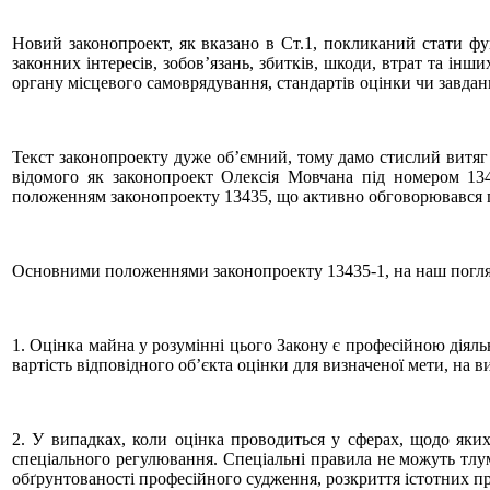
Новий законопроект, як вказано в Ст.1, покликаний стати фу
законних інтересів, зобов’язань, збитків, шкоди, втрат та інш
органу місцевого самоврядування, стандартів оцінки чи завдан
Текст законопроекту дуже об’ємний, тому дамо стислий витяг 
відомого як законопроект Олексія Мовчана під номером 1343
положенням законопроекту 13435, що активно обговорювався п
Основними положеннями законопроекту 13435-1, на наш погляд,
1. Оцінка майна у розумінні цього Закону є професійною діял
вартість відповідного об’єкта оцінки для визначеної мети, на ви
2. У випадках, коли оцінка проводиться у сферах, щодо яки
спеціального регулювання. Спеціальні правила не можуть тлум
обґрунтованості професійного судження, розкриття істотних пр