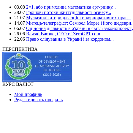
03.08
2=1, або примхлива математика арт-ринку...
28.07
Грошові потоки життєдіяльності бізнесу...
21.07
Мультиплікатори для оцінки корпоративних прав...
14.07
Митець-телеграфіст: Семюел Морзе і його шедеври..
06.07
Оціночна діяльність в Україні в світлі законопроекту
26.06
Rawad Baroud, CEO of ZeroGPT.com
22.06
Право слідування в Україні і за кордоном...
ПЕРСПЕКТИВА
КУРС ВАЛЮТ
Мой профиль
Редактировать профиль