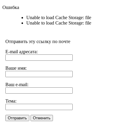
Ошибка
Unable to load Cache Storage: file
Unable to load Cache Storage: file
Отправить эту ссылку по почте
E-mail адресата:
Ваше имя:
Ваш e-mail:
Тема:
Отправить
Отменить